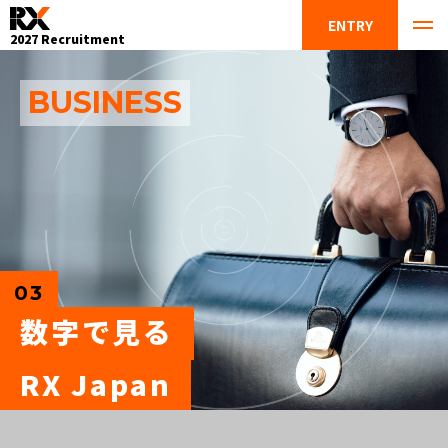
ENTRY
2027 Recruitment
BUSINESS
03
数字で見る
RX Japan