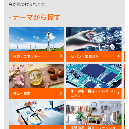
会が見つけられます。
- テーマから探す
資源・エネルギー
AI・DX・業務改革
車・宇宙・機械・エレクトロ
食品・農業
ニクス
生活用品・雑貨・ファッショ