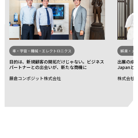
車・宇宙・機械・エレクトロニクス
娯楽・メ
目的は、新規顧客の開拓だけじゃない。ビジネス
出展の成
パートナーとの出会いが、新たな商機に
Japan
藤倉コンポジット株式会社
株式会社 Ai