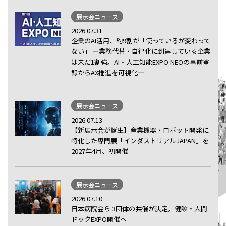
展示会ニュース
2026.07.31
企業のAI活用、約9割が「使っているが変わって
ない」 ―業務代替・自律化に到達している企業
は未だ1割強。AI・人工知能EXPO NEOの事前登
録からAX推進を可視化―
展示会ニュース
2026.07.13
【新展示会が誕生】産業機器・ロボット開発に
特化した専門展「インダストリアルJAPAN」を
2027年4月、初開催
展示会ニュース
2026.07.10
日本病院会ら 3団体の共催が決定。健診・人間
ドックEXPO開催へ