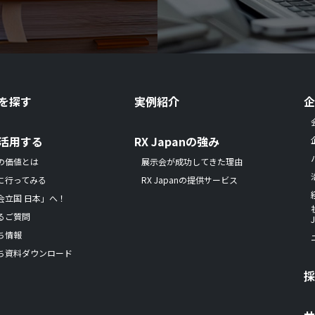
を探す
実例紹介
活用する
RX Japanの強み
の価値とは
展示会が成功してきた理由
に行ってみる
RX Japanの提供サービス
会立国 日本」へ！
るご質問
ち情報
ち資料ダウンロード