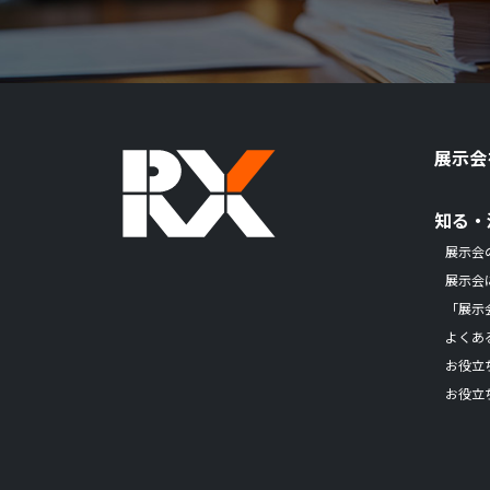
展示会
知る・
展示会
展示会
「展示
よくあ
お役立
お役立